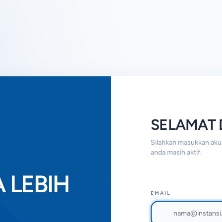
SELAMAT
Silahkan masukkan akun
anda masih aktif.
 LEBIH
EMAIL