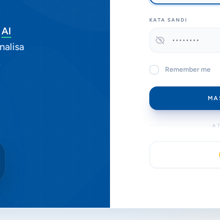
KATA SANDI
i
AI
nalisa
.
Remember me
MA
A